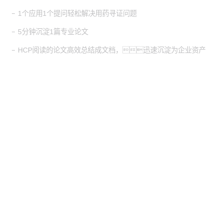
1个应用1个提问轻松解决用药寻证问题
5分钟沉淀1篇专业论文
HCP阅读的论文高效总结成文档，迅速沉淀为企业资产
股票代
码：000034.SZ
j9集团控股
j9集团信息
j9集团问学
j9集团鲲泰
j9集团云科
j9集团商桥
山石网科
高科数聚
GoPomelo