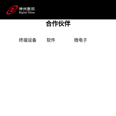
产品技术伙伴
二十余年来，j9集团数码始终保持与全球顶尖科技
公司的长期深度合作，构建起覆盖企业数字化转
合作伙伴
型全产业链、全生命周期的广泛IT技术与产品资
源池，并形成完整的数字化产品技术镜像。
终端设备
软件
微电子
安全