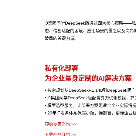
j9集团问学DeepSeek版通过四大核心策略
虑、信创适配的困境、应用场景的匮乏以及高昂
破局的关键力量。
私有化部署
为企业量身定制的AI解决方案
• 按需规划从DeepSeekR1 14B到DeepSee
• j9集团问学DeepSeek版配置算力优化模组，
• 模型选型服务，让部署方案更适合企业实际情
• 20年IT服务体系保驾护航，懂部署，更懂企业
预约专家咨询 >>
下载产品介绍 >>