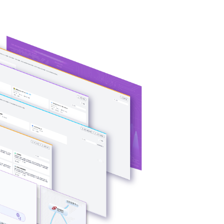
构多端算力的统
片类型，弹性调