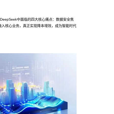
eepSeek中面临的四大核心痛点：数据安全焦
融入核心业务，真正实现降本增效，成为智能时代
信创适配
无缝对接多
• j9集团鲲泰问学
• 全栈私有化部署
• 软硬件深度集成
• 覆盖行业场景的
预约专家咨询 >>
下载产品介绍 >>