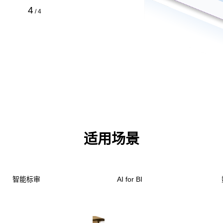
4
/
4
适用场景
智能标审
AI for BI