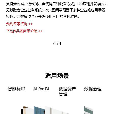
化
支持无代码、低代码、全代码三种配置方式，5种应用开发模式，
j
据安
无缝融合企业业务系统。j9集团问学预置了多种企业级应用场景
统
模板，高效解决企业开发使用应用的各种难题。
弹
预约专家咨询 >>
预约
下载j9集团问学介绍 >>
下载
4
/
4
适用场景
超级员工
智能标审
AI for BI
数据资产
管理