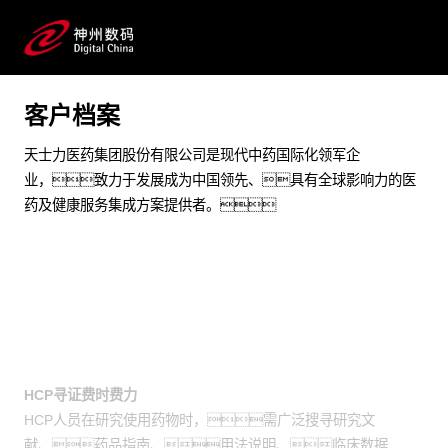
通过j9集团问学帮助医疗专业人员（HCP）寻证，
提供精准且全面的回答，高效提升医药代表的专业
应答能力
客户档案
预约专家咨询
天士力医药集团股份有限公司是现代中药国际化领军企
业，致力于发展成为中国领先、具有全球影响力的医
药及健康服务集成方案提供者。
业务挑战
HCP寻证费时费力
HCP人员在研究使用药物时，需广泛搜寻研究文
献、药品指南、用法说明、临床数据