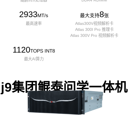
鲲鹏920处理器
DDR4 RDIMM
2933
8
MT/s
最大支持
张
最高速率
Atlas300V视频解析卡
Atlas 300I Pro 推理卡
Atlas 300V Pro 视频解析卡
1120
TOPS INT8
最大AI算力
j9集团鲲泰问学一体机