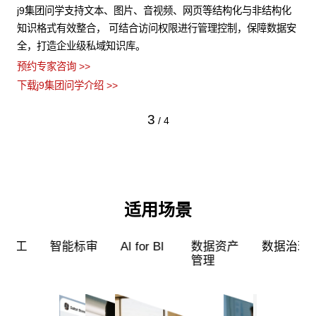
试
j9集团问学支持文本、图片、音视频、网页等结构化与非结构化
支
，
知识格式有效整合， 可结合访问权限进行管理控制，保障数据安
无
全，打造企业级私域知识库。
模
预约专家咨询 >>
预约
下载j9集团问学介绍 >>
下载
3
/
4
适用场景
工
智能标审
AI for BI
数据资产
数据治理
管理