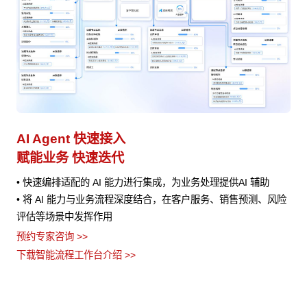
AI Agent 快速接入
业
赋能业务 快速迭代
避
实现
• 快速编排适配的 AI 能力进行集成，为业务处理提供AI 辅助
•
• 将 AI 能力与业务流程深度结合，在客户服务、销售预测、风险
的
，
评估等场景中发挥作用
•
流
预约专家咨询 >>
止
•
下载智能流程工作台介绍 >>
义
预约
下