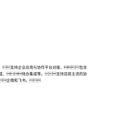
，支持企业应用与协作平台对接，包含
成、待办集成等。支持目前主流的协
企微和飞书。