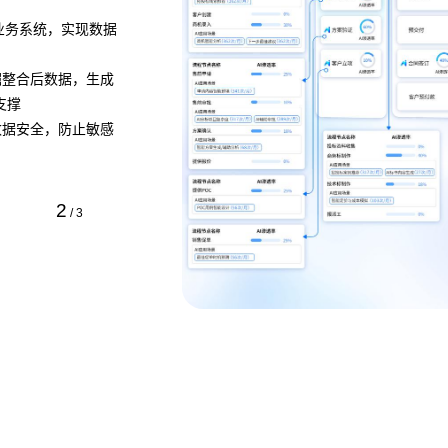
供AI 辅助
• 将业务流程以作战地图的形式进行可视化呈现，清
、销售预测、风险评
个环节、节点之间的关系以及当前流程所处阶段
• AI 分析任务处理时间、资源消耗等指标数据，定
优化建议
• 流程管理者无需代码，通过拖拽、参数设置等方式
务流程
预约专家咨询 >>
3
/
3
下载智能流程工作台介绍 >>