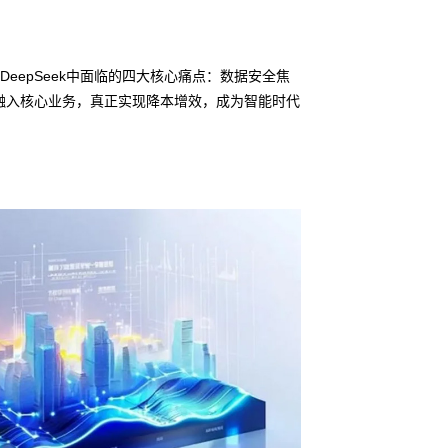
eepSeek中面临的四大核心痛点：数据安全焦
融入核心业务，真正实现降本增效，成为智能时代
信创适配
无缝对接多
• j9集团鲲泰问学
• 全栈私有化部署
• 软硬件深度集成
• 覆盖行业场景的
预约专家咨询 >>
下载产品介绍 >>