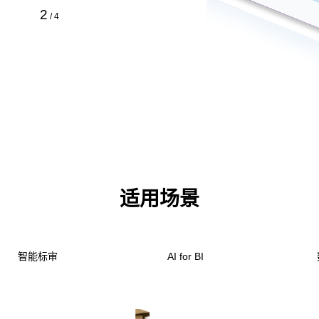
3
/
4
适用场景
智能标审
AI for BI