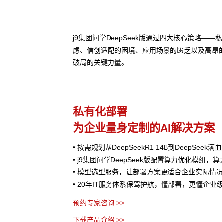
j9集团问学DeepSeek版通过四大核心策略
虑、信创适配的困境、应用场景的匮乏以及高昂
破局的关键力量。
私有化部署
为企业量身定制的AI解决方案
• 按需规划从DeepSeekR1 14B到DeepSee
• j9集团问学DeepSeek版配置算力优化模组，
• 模型选型服务，让部署方案更适合企业实际情
• 20年IT服务体系保驾护航，懂部署，更懂企业
预约专家咨询 >>
下载产品介绍 >>