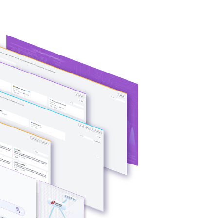
异构算力统一纳管
模型算力全面优化
用开发模式，无
j9集团问学支持信创/非信创、多品牌CPU与GPU异构多
应用场景模板，
一管理，解决大模型算力技术瓶颈，可根据模型、芯片类
度，提高关键核心算力GPU使用效率。
预约专家咨询 >>
下载j9集团问学介绍 >>