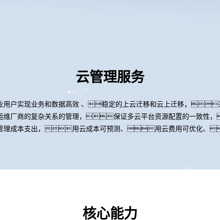
云管理服务
业用户实现业务和数据高效 、稳定的上云迁移和云上迁移，
运维厂商的复杂关系的管理，保证多云平台资源配置的一致性，
管理成本支出，用云成本可预测、用云费用可优化、
核心能力