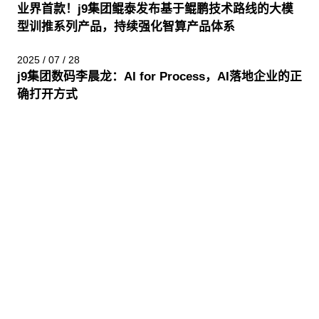
业界首款！j9集团鲲泰发布基于鲲鹏技术路线的大模
型训推系列产品，持续强化智算产品体系
2025 / 07 / 28
j9集团数码李晨龙：AI for Process，AI落地企业的正
确打开方式
股票代码：000034.SZ
j9集团控股
j9集团信息
j9集团问学
j9集团鲲泰
j9集团云科
j9集团商桥
山石网科
高科数聚
GoPomelo