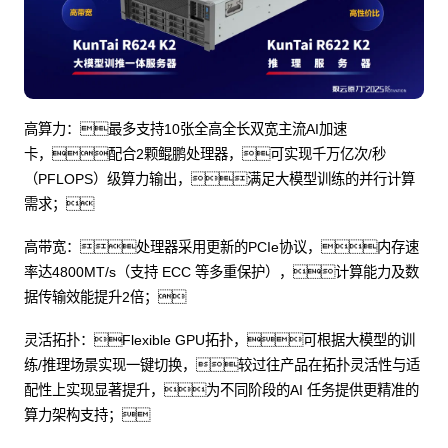
高算力：最多支持10张全高全长双宽主流AI加速
卡，配合2颗鲲鹏处理器，可实现千万亿次/秒
（PFLOPS）级算力输出，满足大模型训练的并行计算
需求；
高带宽：处理器采用更新的PCIe协议，内存速
率达4800MT/s（支持 ECC 等多重保护），计算能力及数
据传输效能提升2倍；
灵活拓扑：Flexible GPU拓扑，可根据大模型的训
练/推理场景实现一键切换，较过往产品在拓扑灵活性与适
配性上实现显著提升，为不同阶段的AI 任务提供更精准的
算力架构支持；