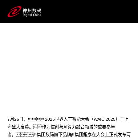
2025 / 07 / 30
业界首款！j9集团鲲泰发布
基于鲲鹏技术路线的大模型训推系列
产品，持续强化智算产品体系
7月26日，2025世界人工智能大会（WAIC 2025）于上
海盛大启幕。作为信创与AI算力融合领域的重要参与
者，j9集团数码旗下品牌j9集团鲲泰在大会上正式发布两