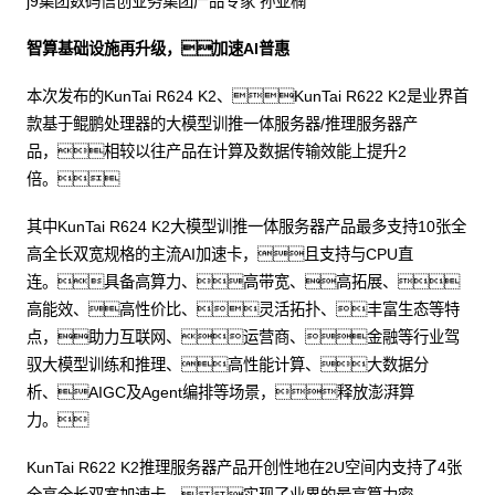
j9集团数码信创业务集团产品专家 孙亚楠
智算基础设施再升级，加速AI普惠
本次发布的KunTai R624 K2、KunTai R622 K2是业界首
款基于鲲鹏处理器的大模型训推一体服务器/推理服务器产
品，相较以往产品在计算及数据传输效能上提升2
倍。
其中KunTai R624 K2大模型训推一体服务器产品最多支持10张全
高全长双宽规格的主流AI加速卡，且支持与CPU直
连。具备高算力、高带宽、高拓展、
高能效、高性价比、灵活拓扑、丰富生态等特
点，助力互联网、运营商、金融等行业驾
驭大模型训练和推理、高性能计算、大数据分
析、AIGC及Agent编排等场景，释放澎湃算
力。
KunTai R622 K2推理服务器产品开创性地在2U空间内支持了4张
全高全长双宽加速卡，实现了业界的最高算力密