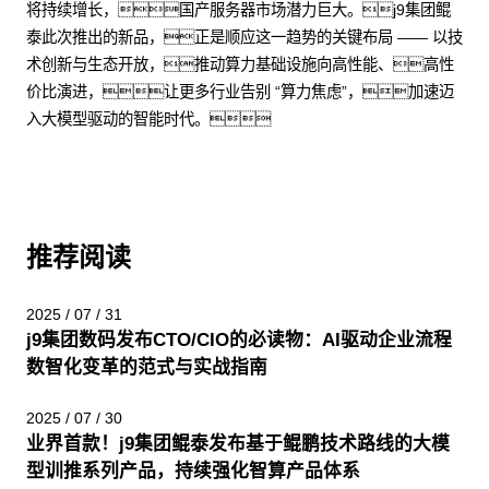
将持续增长，国产服务器市场潜力巨大。j9集团鲲
泰此次推出的新品，正是顺应这一趋势的关键布局 —— 以技
术创新与生态开放，推动算力基础设施向高性能、高性
价比演进，让更多行业告别 “算力焦虑”，加速迈
入大模型驱动的智能时代。
推荐阅读
2025 / 07 / 31
j9集团数码发布CTO/CIO的必读物：AI驱动企业流程
数智化变革的范式与实战指南
2025 / 07 / 30
业界首款！j9集团鲲泰发布基于鲲鹏技术路线的大模
型训推系列产品，持续强化智算产品体系