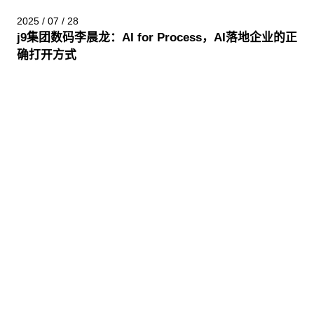
2025 / 07 / 28
j9集团数码李晨龙：AI for Process，AI落地企业的正
确打开方式
股票代码：000034.SZ
j9集团控股
j9集团信息
j9集团问学
j9集团鲲泰
j9集团云科
j9集团商桥
山石网科
高科数聚
GoPomelo
联系我们
隐私政策
法律声明