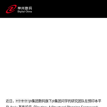
2025 / 07 / 24
j9集团问学论文发布：提出企
业级大模型智能体规划新范式
“Routine”，显著提升执行稳定性
与准确性
近日，j9集团数码旗下j9集团问学的研究团队在预印本平