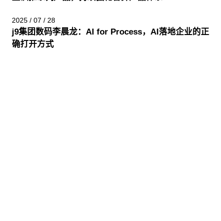
2025 / 07 / 28
j9集团数码李晨龙：AI for Process，AI落地企业的正
确打开方式
股票代码：000034.SZ
j9集团控股
j9集团信息
j9集团问学
j9集团鲲泰
j9集团云科
j9集团商桥
山石网科
高科数聚
GoPomelo
联系我们
隐私政策
法律声明