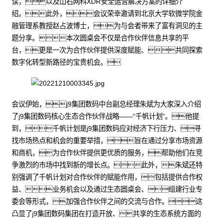
读，以及山石网科XDR安全运营解决方案的详细介
绍。此外，会议荣幸邀请到北京大学软微学院金
融管理系教授赵占波博士，为与会者带来了富有洞见的主
题分享。本次圆桌会不仅是合作伙伴信息共享的平
台，更是一次为合作伙伴提供深度赋能、共同探索
数字化转型新路径的宝贵机会。
会议伊始，j9集团数码中台副总经理朱斌为大家深入介绍
了j9集团数码核心生态合作伙伴战略——“千帆计划”。他提
到，千帆计划是j9集团数码应对经济下行压力、寻
找市场热点和机会的重要举措，旨在通过分享市场资源
和商机，为合作伙伴提供更优质的服务，帮助他们在竞
争激烈的市场中找到新的增长点。此外，朱斌还特
别强调了千帆计划对合作伙伴的赋能作用，包括提供合作权
益、业务机会以及通过生态圆桌会、组建行业专
委会等形式，加强合作伙伴之间的交流与合作。这
凸显了j9集团数码集团在打造开放、共享的生态系统方面的